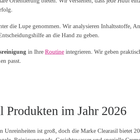
lare Orientierung bieten. Wir verstehen, dass jede
Haut
einz
rfolg.
unter die Lupe genommen. Wir analysieren Inhaltsstoffe, 
e Entscheidungshilfe an die Hand zu geben.
sreinigung
in Ihre
Routine
integrieren. Wir geben praktis
en passt.
il Produkten im Jahr 2026
nreinheiten ist groß, doch die Marke Clearasil bietet 2026
hgele, Reinigungspads, Gesichtswasser und spezielle Creme