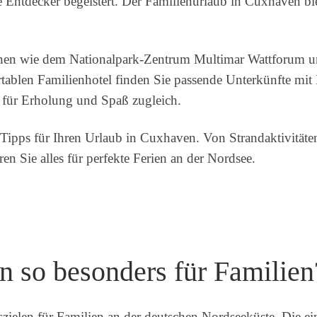
ntdecker begeistert. Der Familienurlaub in Cuxhaven bie
ktionen wie dem Nationalpark-Zentrum Multimar Wattforum 
ablen Familienhotel finden Sie passende Unterkünfte mi
 für Erholung und Spaß zugleich.
 Tipps für Ihren Urlaub in Cuxhaven. Von Strandaktivitäten
en Sie alles für perfekte Ferien an der Nordsee.
 so besonders für Familien
szielen für Familien an der deutschen Nordseeküste. Die e