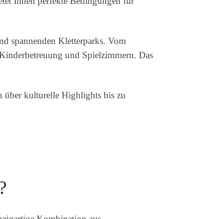
tet Ihnen perfekte Bedingungen für
und spannenden Kletterparks. Vom
t Kinderbetreuung und Spielzimmern. Das
 über kulturelle Highlights bis zu
?
inzigartige Kombination aus