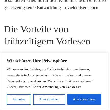
besonderen Erlebnis für dein Kind machen. Du fördert
gleichzeitig seine Entwicklung in vielen Bereichen.
Die Vorteile von
frühzeitigem Vorlesen
Studien zeigen, dass
Frühkindliches Vorlesen
im
Wir schätzen Ihre Privatsphäre
ersten Jahr viele Vorteile hat. Es hilft nicht nur bei der
Wir verwenden Cookies, um Ihr Surferlebnis zu verbessern,
Sprachentwicklung
und
kognitiven Entwicklung
.
personalisierte Anzeigen oder Inhalte einzusetzen und unseren
Es stärkt auch die
Bindung
zwischen Eltern und
Datenverkehr zu analysieren. Wenn Sie auf „Alle akzeptieren"
Kind.
klicken, stimmen Sie der Anwendung von Cookies zu.
Kinder, die früh vorgelesen werden, lernen mehr
Anpassen
Alles ablehnen
Alle akzeptieren
Wörter. Sie schneiden auch in der Schule besser ab.