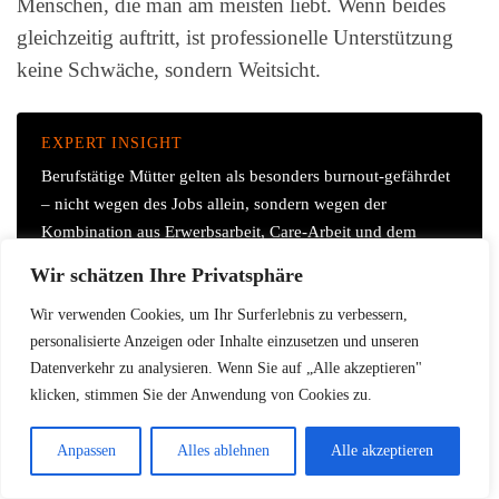
Menschen, die man am meisten liebt. Wenn beides
gleichzeitig auftritt, ist professionelle Unterstützung
keine Schwäche, sondern Weitsicht.
EXPERT INSIGHT
Berufstätige Mütter gelten als besonders burnout-gefährdet
– nicht wegen des Jobs allein, sondern wegen der
Kombination aus Erwerbsarbeit, Care-Arbeit und dem
Anspruch, beides perfekt zu machen. Das Ablegen von
Wir schätzen Ihre Privatsphäre
Perfektion ist keine Resignation. Es ist die wichtigste
Schutzmaßnahme.
Wir verwenden Cookies, um Ihr Surferlebnis zu verbessern,
personalisierte Anzeigen oder Inhalte einzusetzen und unseren
Datenverkehr zu analysieren. Wenn Sie auf „Alle akzeptieren"
Wo finde ich Unterstützung?
klicken, stimmen Sie der Anwendung von Cookies zu.
a)
Beratungsstellen für Familien (z. B. Caritas,
Anpassen
Alles ablehnen
Alle akzeptieren
AWO, Diakonie) – kostenlos, niedrigschwellig