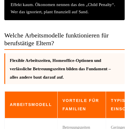
Effekt kaum. Ökonomen nennen das den „Child Penalty“.
Wer das ignoriert, plant finanziell auf Sand.
Welche Arbeitsmodelle funktionieren für
berufstätige Eltern?
Flexible Arbeitszeiten, Homeoffice-Optionen und
verlässliche Betreuungszeiten bilden das Fundament –
alles andere baut darauf auf.
VORTEILE FÜR
TYPIS
ARBEITSMODELL
FAMILIEN
EINSC
Betreuungszeiten
Geringere