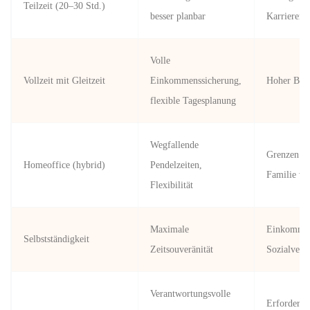
Teilzeit (20–30 Std.)
besser planbar
Karriereris
Volle
Vollzeit mit Gleitzeit
Einkommenssicherung,
Hoher Betr
flexible Tagesplanung
Wegfallende
Grenzen zw
Homeoffice (hybrid)
Pendelzeiten,
Familie v
Flexibilität
Maximale
Einkommen
Selbstständigkeit
Zeitsouveränität
Sozialvers
Verantwortungsvolle
Erfordert 