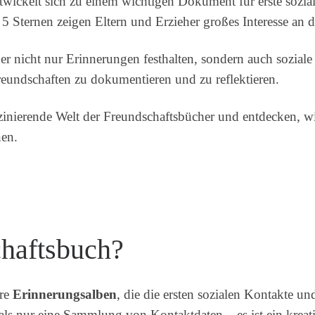
wickelt sich zu einem wichtigen Dokument für erste sozia
5 Sternen zeigen Eltern und Erzieher großes Interesse an 
er nicht nur Erinnerungen festhalten, sondern auch sozial
Freundschaften zu dokumentieren und zu reflektieren.
aszinierende Welt der Freundschaftsbücher und entdecken, w
en.
chaftsbuch?
ere
Erinnerungsalben
, die die ersten sozialen Kontakte 
als nur eine Sammlung von Kontaktdaten – es ist ein krea