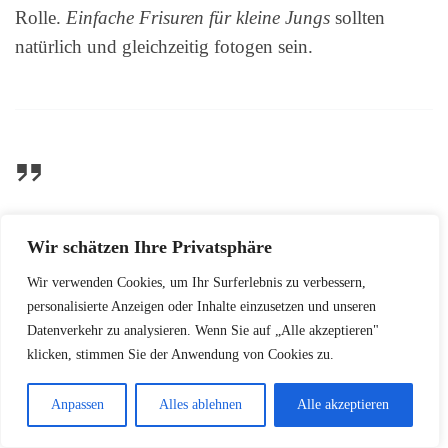
Rolle.
Einfache Frisuren für kleine Jungs
sollten
natürlich und gleichzeitig fotogen sein.
„Die perfekte Frisur unterstreicht die
Wir schätzen Ihre Privatsphäre
Persönlichkeit des Kindes“
Wir verwenden Cookies, um Ihr Surferlebnis zu verbessern,
personalisierte Anzeigen oder Inhalte einzusetzen und unseren
Datenverkehr zu analysieren. Wenn Sie auf „Alle akzeptieren"
klicken, stimmen Sie der Anwendung von Cookies zu.
Kindergartenveranstaltungen:
Anpassen
Alles ablehnen
Alle akzeptieren
Praktisch und Niedlich