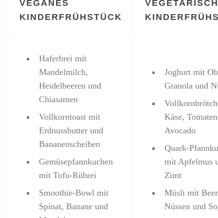
VEGANES
VEGETARISC
KINDERFRÜHSTÜCK
KINDERFRÜH
Haferbrei mit
Mandelmilch,
Joghurt mit Ob
Heidelbeeren und
Granola und N
Chiasamen
Vollkornbrötch
Vollkorntoast mit
Käse, Tomaten
Erdnussbutter und
Avocado
Bananenscheiben
Quark-Pfannk
Gemüsepfannkuchen
mit Apfelmus 
mit Tofu-Rührei
Zimt
Smoothie-Bowl mit
Müsli mit Beer
Spinat, Banane und
Nüssen und So