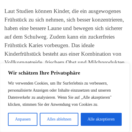
Laut Studien können Kinder, die ein ausgewogenes
Frühstück zu sich nehmen, sich besser konzentrieren,
haben eine bessere Laune und bewegen sich sicherer
auf dem Schulweg. Zudem kann ein zuckerfreies
Frühstück Karies vorbeugen. Das ideale
Kinderfrühstück besteht aus einer Kombination von
Vollkorngetreide, frischem Obst und Milchprodukten.
Wir schätzen Ihre Privatsphäre
Für Kinder, die nicht so gern frühstücken, reichen
Wir verwenden Cookies, um Ihr Surferlebnis zu verbessern,
manchmal auch eine Banane oder ein Glas Milch aus.
personalisierte Anzeigen oder Inhalte einzusetzen und unseren
Zusätzlich sollten Kinder regelmäßig trinken,
Datenverkehr zu analysieren. Wenn Sie auf „Alle akzeptieren"
idealerweise Wasser, Schorle, Kräuter- oder Früchtetee.
klicken, stimmen Sie der Anwendung von Cookies zu.
Laut Ernährungsexperten sollten ca. 55% der Energie
Anpassen
Alles ablehnen
Alle akzeptieren
eines Kinderfrühstücks aus Kohlenhydraten, 30% aus
Fetten und 15% aus Eiweiß stammen.