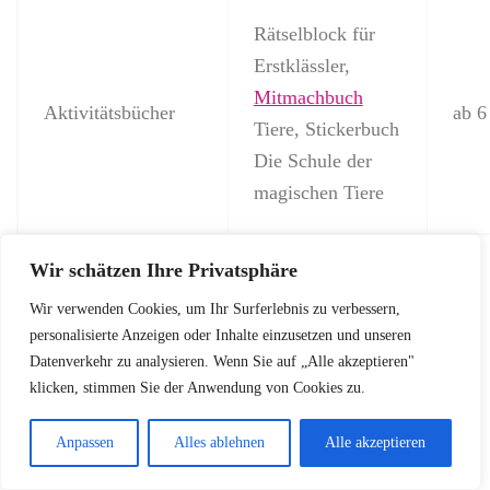
Rätselblock für
Erstklässler,
Mitmachbuch
Aktivitätsbücher
ab 6
Tiere, Stickerbuch
Die Schule der
magischen Tiere
Wir schätzen Ihre Privatsphäre
Mit den vielfältigen
Beschäftigungsbücher Kinder
,
Malbücher 6-Jährige
und
Bastelbücher für
Wir verwenden Cookies, um Ihr Surferlebnis zu verbessern,
personalisierte Anzeigen oder Inhalte einzusetzen und unseren
Grundschüler
können Eltern die Kreativität und
Datenverkehr zu analysieren. Wenn Sie auf „Alle akzeptieren"
Motorik ihrer Kinder auf spielerische Art und Weise
klicken, stimmen Sie der Anwendung von Cookies zu.
fördern. So machen Lesen, Malen und Basteln ab dem
6. Lebensjahr besonders viel Spaß!
Anpassen
Alles ablehnen
Alle akzeptieren