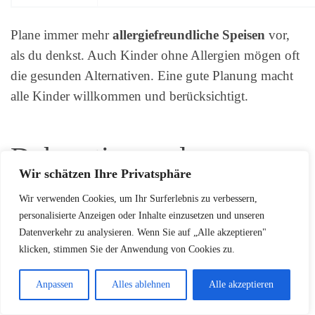
Plane immer mehr
allergiefreundliche Speisen
vor,
als du denkst. Auch Kinder ohne Allergien mögen oft
die gesunden Alternativen. Eine gute Planung macht
alle Kinder willkommen und berücksichtigt.
Dekoration und
Wir schätzen Ihre Privatsphäre
Präsentation des Buffets
Wir verwenden Cookies, um Ihr Surferlebnis zu verbessern,
personalisierte Anzeigen oder Inhalte einzusetzen und unseren
Datenverkehr zu analysieren. Wenn Sie auf „Alle akzeptieren"
Ein liebevoll gestaltetes Buffet verwandelt einfache
klicken, stimmen Sie der Anwendung von Cookies zu.
Speisen in Highlights. Die richtige Präsentation macht
jedes Gericht zum Hingucker. Mit einfachen Schritten
Anpassen
Alles ablehnen
Alle akzeptieren
schaffst du eine Atmosphäre, die alle begeistert.