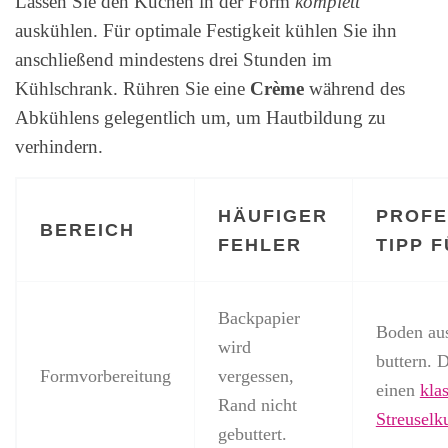
Lassen Sie den Kuchen in der Form
komplett
auskühlen. Für optimale Festigkeit kühlen Sie ihn
anschließend mindestens drei Stunden im
Kühlschrank. Rühren Sie eine
Crème
während des
Abkühlens gelegentlich um, um Hautbildung zu
verhindern.
HÄUFIGER
PROFE
BEREICH
FEHLER
TIPP F
Backpapier
Boden au
wird
buttern. D
Formvorbereitung
vergessen,
einen
kla
Rand nicht
Streusel
gebuttert.