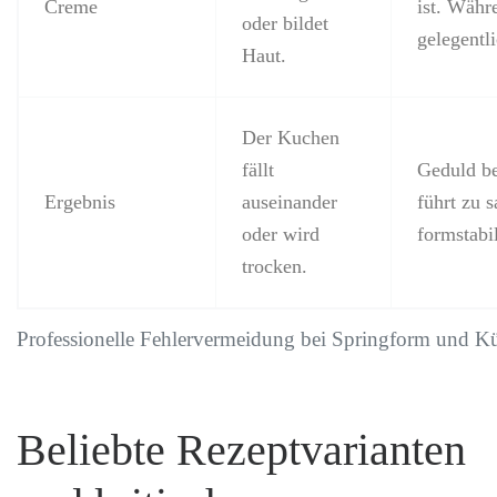
Creme
ist. Währ
oder bildet
gelegentl
Haut.
Der Kuchen
fällt
Geduld be
Ergebnis
auseinander
führt zu s
oder wird
formstabi
trocken.
Professionelle Fehlervermeidung bei Springform und K
Beliebte Rezeptvarianten