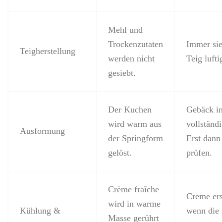
Mehl und
Trockenzutaten
Immer sie
Teigherstellung
werden nicht
Teig luft
gesiebt.
Der Kuchen
Gebäck i
wird warm aus
vollständ
Ausformung
der Springform
Erst dann 
gelöst.
prüfen.
Crème fraîche
Creme ers
wird in warme
Kühlung &
wenn die 
Masse gerührt