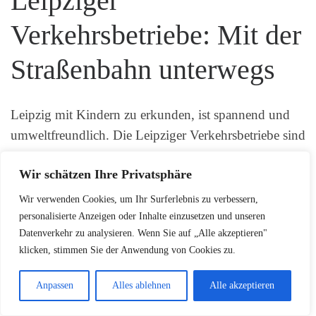
Leipziger
Verkehrsbetriebe: Mit der
Straßenbahn unterwegs
Leipzig mit Kindern zu erkunden, ist spannend und
umweltfreundlich. Die Leipziger Verkehrsbetriebe sind
ideal, um die Stadt zu entdecken. Sie bieten Spaß und
Wir schätzen Ihre Privatsphäre
sind praktisch.
Wir verwenden Cookies, um Ihr Surferlebnis zu verbessern,
Die Straßenbahn ist perfekt für Familienausflüge. Das
personalisierte Anzeigen oder Inhalte einzusetzen und unseren
moderne Netz verbindet alle wichtigen Orte. So wird
Datenverkehr zu analysieren. Wenn Sie auf „Alle akzeptieren"
klicken, stimmen Sie der Anwendung von Cookies zu.
das Reisen mit Kindern komfortabel und spannend.
Anpassen
Alles ablehnen
Alle akzeptieren
Ausflüge mit der Tram planen