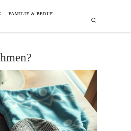
E
FAMILIE & BERUF
Search
nehmen?