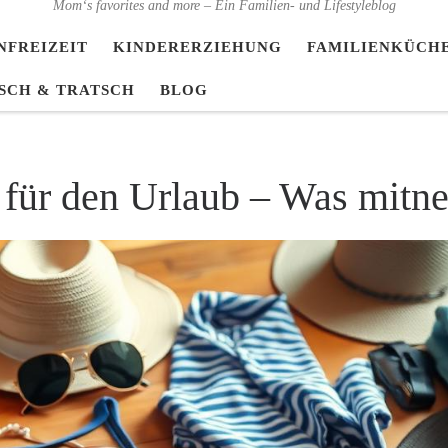
Mom‘s favorites and more – Ein Familien- und Lifestyleblog
NFREIZEIT
KINDERERZIEHUNG
FAMILIENKÜCH
SCH & TRATSCH
BLOG
e für den Urlaub – Was mit