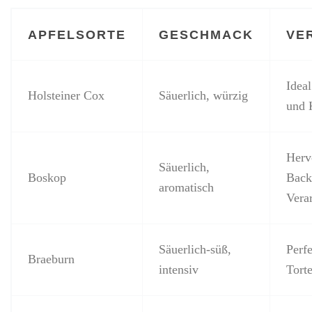
APFELSORTE
GESCHMACK
VE
Idea
Holsteiner Cox
Säuerlich, würzig
und 
Herv
Säuerlich,
Boskop
Back
aromatisch
Vera
Säuerlich-süß,
Perf
Braeburn
intensiv
Tort