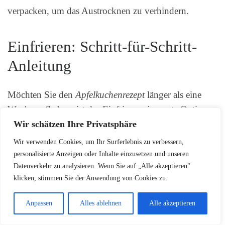
verpacken, um das Austrocknen zu verhindern.
Einfrieren: Schritt-für-Schritt-
Anleitung
Möchten Sie den
Apfelkuchenrezept
länger als eine
Woche aufheben, ist das Einfrieren eine gute Option.
Lassen Sie den Kuchen zunächst vollständig
Wir schätzen Ihre Privatsphäre
auskühlen. Verpacken Sie ihn dann luftdicht in einer
Wir verwenden Cookies, um Ihr Surferlebnis zu verbessern,
Folie oder einem Gefrierbeutel. So bleibt der
personalisierte Anzeigen oder Inhalte einzusetzen und unseren
Datenverkehr zu analysieren. Wenn Sie auf „Alle akzeptieren"
Apfelkuchen
bis zu 4 Monate frisch. Zum Auftauen
klicken, stimmen Sie der Anwendung von Cookies zu.
lassen Sie den Kuchen am besten bei Raumtemperatur
oder im Kühlschrank vollständig auftauen, bevor Sie
Anpassen
Alles ablehnen
Alle akzeptieren
ihn servieren.