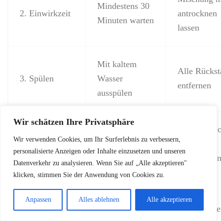
Mindestens 30
2. Einwirkzeit
antrocknen
Minuten warten
lassen
Mit kaltem
Alle Rückst
3. Spülen
Wasser
entfernen
ausspülen
Wir schätzen Ihre Privatsphäre
Stelle vor dem
Bei Restfle
Wir verwenden Cookies, um Ihr Surferlebnis zu verbessern,
4. Kontrolle
Trocknen
Prozess
personalisierte Anzeigen oder Inhalte einzusetzen und unseren
prüfen
wiederhole
Datenverkehr zu analysieren. Wenn Sie auf „Alle akzeptieren"
klicken, stimmen Sie der Anwendung von Cookies zu.
Nie in den
Anpassen
Alles ablehnen
Alle akzeptieren
Lufttrocknen
Trockner be
5. Trocknen
oder