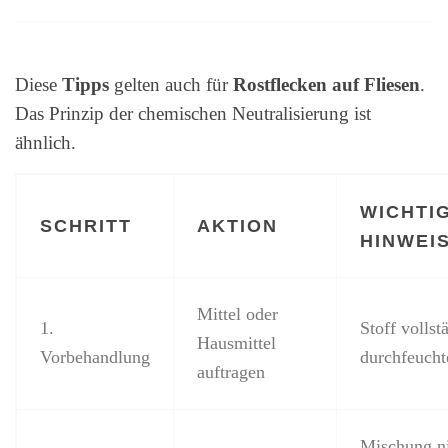
Diese
Tipps
gelten auch für
Rostflecken auf Fliesen
.
Das Prinzip der chemischen Neutralisierung ist
ähnlich.
WICHTI
SCHRITT
AKTION
HINWEI
Mittel oder
1.
Stoff vollst
Hausmittel
Vorbehandlung
durchfeucht
auftragen
Mischung n