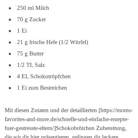
250 ml Milch
70 g Zucker
1 Ei
21 g frische Hefe (1/2 Würfel)
75 g Butter
1/2 TL Salz
4 EL Schokotröpfchen
1 Ei zum Bestreichen
Mit diesen Zutaten und der detaillierten [https://moms-
favorites-and-more.de/schnelle-und-einfache-rezepte-
fuer-gestresste-eltern/]Schokobrötchen Zubereitung
,
die wir dir hier präsentieren, gelingen dir leckere,