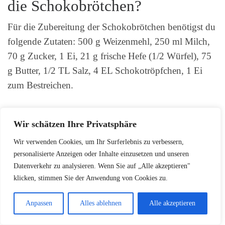
die Schokobrötchen?
Für die Zubereitung der Schokobrötchen benötigst du
folgende Zutaten: 500 g Weizenmehl, 250 ml Milch,
70 g Zucker, 1 Ei, 21 g frische Hefe (1/2 Würfel), 75
g Butter, 1/2 TL Salz, 4 EL Schokotröpfchen, 1 Ei
zum Bestreichen.
Warum lohnt es sich,
Wir schätzen Ihre Privatsphäre
Schokobrötchen selbst zu
Wir verwenden Cookies, um Ihr Surferlebnis zu verbessern,
personalisierte Anzeigen oder Inhalte einzusetzen und unseren
backen?
Datenverkehr zu analysieren. Wenn Sie auf „Alle akzeptieren"
klicken, stimmen Sie der Anwendung von Cookies zu.
Selbstgebackene Schokobrötchen sind deutlich
günstiger als gekaufte Exemplare, enthalten keine
Anpassen
Alles ablehnen
Alle akzeptieren
unerwünschten Zusätze und können individuell an die
eigenen Bedürfnisse angepasst werden. Zudem