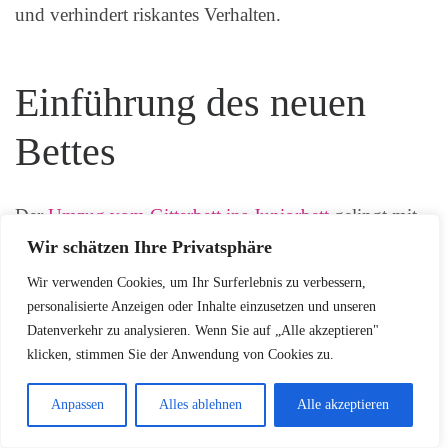
und verhindert riskantes Verhalten.
Einführung des neuen
Bettes
Der
Umzug vom Gitterbett ins Juniorbett
gelingt mit
Liebe und Struktur. Eine gute Einführung macht den
Wir schätzen Ihre Privatsphäre
Wechsel zu einem besonderen Moment.
Die richtige
Wir verwenden Cookies, um Ihr Surferlebnis zu verbessern,
Vorbereitung und Begleitung
helfen Ihrem Kind,
personalisierte Anzeigen oder Inhalte einzusetzen und unseren
sich schnell anzupassen.
Datenverkehr zu analysieren. Wenn Sie auf „Alle akzeptieren"
klicken, stimmen Sie der Anwendung von Cookies zu.
Erfolgreiche Übergänge brauchen Zeit und Geduld.
Anpassen
Alles ablehnen
Alle akzeptieren
Mit den richtigen Strategien wird der Wechsel für Ihr
Kind leichter.