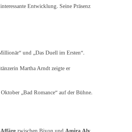
 interessante Entwicklung. Seine Präsenz
 Millionär“ und „Das Duell im Ersten“.
tänzerin Martha Arndt zeigte er
m Oktober „Bad Romance“ auf der Bühne.
e
Affäre
zwischen Biyon und
Amira Aly
.