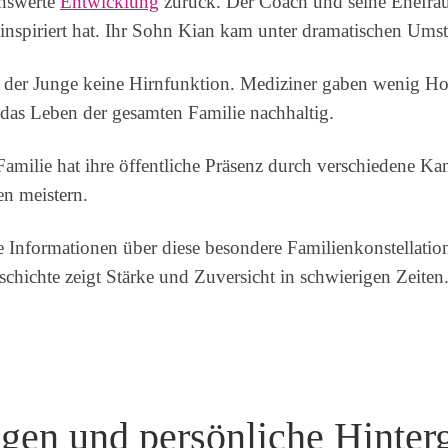
enswerte
Entwicklung
zurück. Der Coach und seine Ehefrau
e inspiriert hat. Ihr Sohn Kian kam unter dramatischen Ums
e der Junge keine Hirnfunktion. Mediziner gaben wenig H
e das Leben der gesamten Familie nachhaltig.
milie hat ihre öffentliche Präsenz durch verschiedene Kan
en meistern.
te Informationen über diese besondere Familienkonstellatio
hichte zeigt Stärke und Zuversicht in schwierigen Zeiten
gen und persönliche Hinter