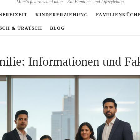
Mom‘s favorites and more – Ein Familien- und Lifestyleblog
NFREIZEIT
KINDERERZIEHUNG
FAMILIENKÜCH
SCH & TRATSCH
BLOG
milie: Informationen und Fa