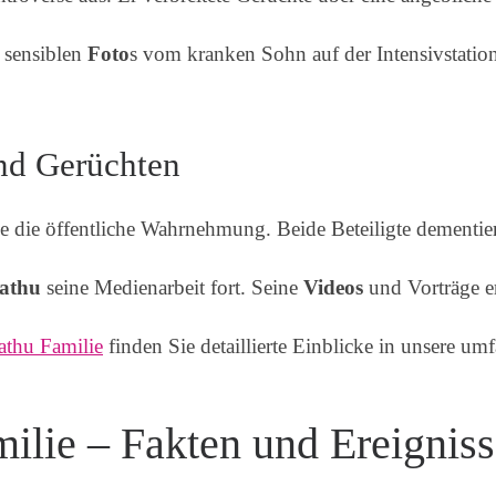
 sensiblen
Foto
s vom kranken Sohn auf der Intensivstatio
nd Gerüchten
ise die öffentliche Wahrnehmung. Beide Beteiligte dementi
lathu
seine Medienarbeit fort. Seine
Videos
und Vorträge er
athu Familie
finden Sie detaillierte Einblicke in unsere um
milie – Fakten und Ereignis