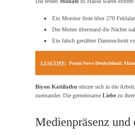
Die ersten
Monate
zu Hause waren extrem f
Ein Monitor löste über 270 Fehlala
Die Mutter überstand die Nächte nah
Ein falsch genähter Dammschnitt ve
LESETIPP:
Promi News Deutschland: Aktue
Biyon Kattilathu
stürzte sich in die Arbe
zueinander. Die gemeinsame
Liebe
zu ihr
Medienpräsenz und 