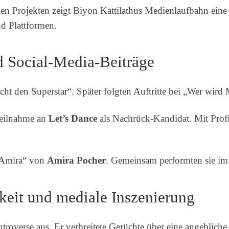
len Projekten zeigt Biyon Kattilathus Medienlaufbahn eine
nd Plattformen.
d Social-Media-Beiträge
ucht den Superstar“. Später folgten Auftritte bei „Wer wird
Teilnahme an
Let’s Dance
als Nachrück-Kandidat. Mit Profi
y Amira“ von
Amira Pocher
. Gemeinsam performten sie i
keit und mediale Inszenierung
troverse aus. Er verbreitete Gerüchte über eine angeblich