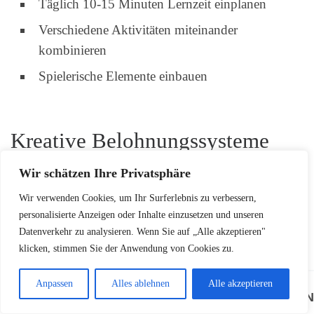
Täglich 10-15 Minuten Lernzeit einplanen
Verschiedene Aktivitäten miteinander
kombinieren
Spielerische Elemente einbauen
Kreative Belohnungssysteme
motivieren
Wir schätzen Ihre Privatsphäre
Wir verwenden Cookies, um Ihr Surferlebnis zu verbessern,
Motivation ist entscheidend beim Sprachenlernen.
personalisierte Anzeigen oder Inhalte einzusetzen und unseren
Entwickeln Sie ein kindgerechtes Belohnungssystem,
Datenverkehr zu analysieren. Wenn Sie auf „Alle akzeptieren"
das Fortschritte sichtbar macht:
klicken, stimmen Sie der Anwendung von Cookies zu.
Anpassen
Alles ablehnen
Alle akzeptieren
BELOHNUNGSFORM
BESCHREIBU