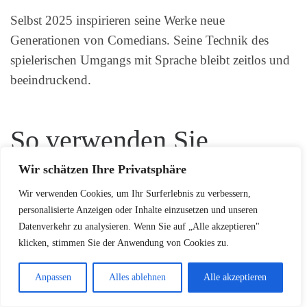
Selbst 2025 inspirieren seine Werke neue
Generationen von Comedians. Seine Technik des
spielerischen Umgangs mit Sprache bleibt zeitlos und
beeindruckend.
So verwenden Sie
Erhardts Gedichte kreativ
Wir schätzen Ihre Privatsphäre
Wir verwenden Cookies, um Ihr Surferlebnis zu verbessern,
personalisierte Anzeigen oder Inhalte einzusetzen und unseren
Heinz Erhardt Gedichte Geburtstag
sind mehr als
Datenverkehr zu analysieren. Wenn Sie auf „Alle akzeptieren"
nur Worte auf Papier – sie sind eine Kunstform des
klicken, stimmen Sie der Anwendung von Cookies zu.
Humors, die jede Feier zum Leuchten bringen kann.
Seine humorvollen Geburtstagsgedichte bieten
Anpassen
Alles ablehnen
Alle akzeptieren
unzählige Möglichkeiten für kreative Anwendungen,