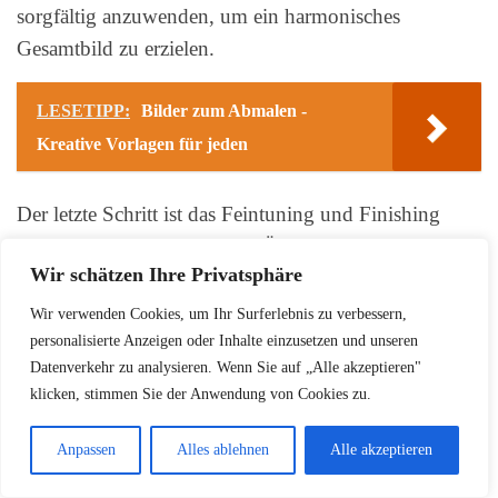
sorgfältig anzuwenden, um ein harmonisches
Gesamtbild zu erzielen.
LESETIPP:
Bilder zum Abmalen -
Kreative Vorlagen für jeden
Der letzte Schritt ist das Feintuning und Finishing
Ihres
Kunstwerks erstellen
. Überprüfen Sie, ob alle
Wir schätzen Ihre Privatsphäre
Details stimmig sind, und nehmen Sie letzte
Korrekturen vor. Signieren Sie Ihr Werk zum Schluss,
Wir verwenden Cookies, um Ihr Surferlebnis zu verbessern,
damit es komplett ist.
personalisierte Anzeigen oder Inhalte einzusetzen und unseren
Datenverkehr zu analysieren. Wenn Sie auf „Alle akzeptieren"
klicken, stimmen Sie der Anwendung von Cookies zu.
Mit diesen Tipps werden Sie Schritt für Schritt vom
ersten Skizzentwurf zum fertigen Kunstwerk finden.
Anpassen
Alles ablehnen
Alle akzeptieren
Lassen Sie Ihrer Kreativität freien Lauf und genießen