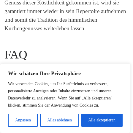
Genuss dieser Köstlichkeit gekommen ist, wird sie
garantiert immer wieder in sein Repertoire aufnehmen
und somit die Tradition des himmlischen
Kuchengenusses weiterleben lassen.
FAQ
Wir schätzen Ihre Privatsphäre
Woher stammt die
Wir verwenden Cookies, um Ihr Surferlebnis zu verbessern,
Schokokusstorte?
personalisierte Anzeigen oder Inhalte einzusetzen und unseren
Datenverkehr zu analysieren. Wenn Sie auf „Alle akzeptieren"
Die Schokokusstorte hat ihre Wurzeln in der
klicken, stimmen Sie der Anwendung von Cookies zu.
traditionellen deutschen Backkunst. Sie entwickelte
sich aus klassischen Schokoladentorten und wurde
Anpassen
Alles ablehnen
Alle akzeptieren
durch die Kombination mit Schaumküssen zu einem