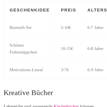
GESCHENKIDEE
PREIS
ALTER
Buntstift-Set
5-10€
6-7 Jahre
Schönes
10-15€
6-8 Jahre
Federmäppchen
Motivations-Lineal
3-7€
6-9 Jahre
Kreative Bücher
Lehrreiche und
spannende
Kinderbücher
können