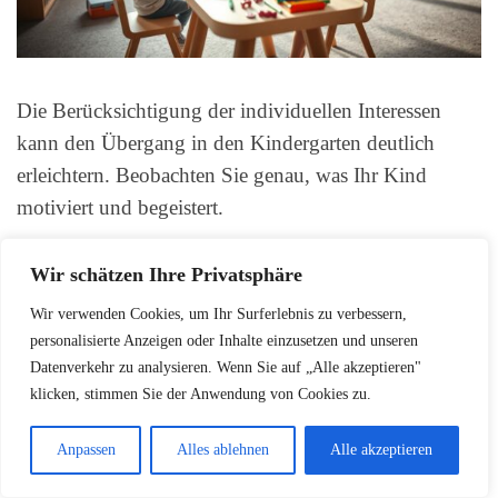
Die Berücksichtigung der individuellen Interessen
kann den Übergang in den Kindergarten deutlich
erleichtern. Beobachten Sie genau, was Ihr Kind
motiviert und begeistert.
Wir schätzen Ihre Privatsphäre
Interessen als Brücke zum
Wir verwenden Cookies, um Ihr Surferlebnis zu verbessern,
Kindergartenalltag
personalisierte Anzeigen oder Inhalte einzusetzen und unseren
Datenverkehr zu analysieren. Wenn Sie auf „Alle akzeptieren"
Identifizieren Sie die Lieblingsaktivitäten Ihres
klicken, stimmen Sie der Anwendung von Cookies zu.
Kindes
Anpassen
Alles ablehnen
Alle akzeptieren
Verbinden Sie diese mit Kindergartenangeboten